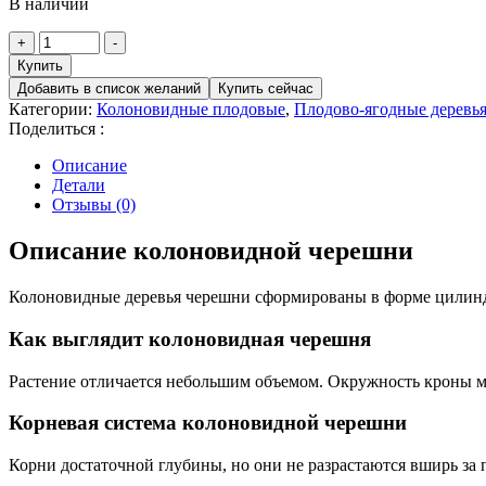
В наличии
Количество
+
-
товара
Купить
Черешня
Добавить в список желаний
Купить сейчас
Колоновидная
Категории:
Колоновидные плодовые
,
Плодово-ягодные деревь
Поделиться :
Описание
Детали
Отзывы (0)
Описание колоновидной черешни
Колоновидные деревья черешни сформированы в форме цилиндра
Как выглядит колоновидная черешня
Растение отличается небольшим объемом. Окружность кроны ме
Корневая система колоновидной черешни
Корни достаточной глубины, но они не разрастаются вширь за