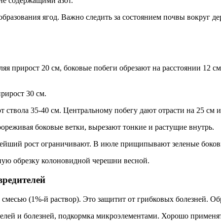
не содержащими азот.
образования ягод. Важно следить за состоянием почвы вокруг де
яя прирост 20 см, боковые побеги обрезают на расстоянии 12 см
рирост 30 см.
 ствола 35-40 см. Центральному побегу дают отрасти на 25 см и
ореживая боковые ветки, вырезают тонкие и растущие внутрь.
льнейший рост ограничивают. В июле прищипывают зеленые боко
рную обрезку колоновидной черешни весной.
вредителей
смесью (1%-й раствор). Это защитит от грибковых болезней. Об
елей и болезней, подкормка микроэлементами. Хорошо применят