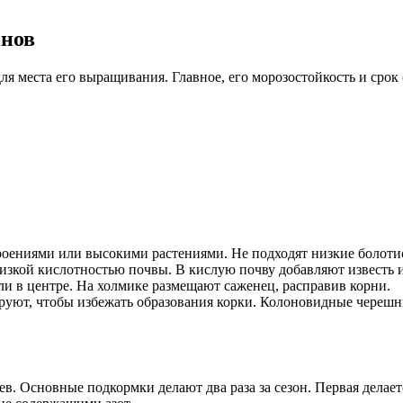
онов
я места его выращивания. Главное, его морозостойкость и срок 
троениями или высокими растениями. Не подходят низкие болоти
низкой кислотностью почвы. В кислую почву добавляют известь 
ли в центре. На холмике размещают саженец, расправив корни.
руют, чтобы избежать образования корки. Колоновидные черешн
. Основные подкормки делают два раза за сезон. Первая делает