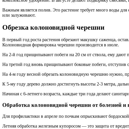
комплексное удобрение. В августе делают подкормку смесями, 
Важным является полив. Это растение требует много воды для 
или залуживают.
Обрезка колоновидной черешни
В первый год роста растения обрезают макушку саженца, оставл
Колоновидная формировка черешни производится в июле.
На 2-й год прищипывают побеги на 20 см от ствола, ему дают п
На третий год вновь прищипывают боковые побеги, отступив от
На 4-м году весной обрезать колоновидную черешню нужно, пр
К 5-му году дерево должно достигнуть высоты 2-3 метра, да
Начиная с 6-летнего возраста, каждые три года делают санита
Обработка колоновидной черешни от болезней и 
Для профилактики в апреле по почкам опрыскивают бордоской 
Летняя обработка железным купоросом — это защита от вредит