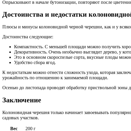
Опрыскивают в начале бутонизации, повторяют после цветения
Достоинства и недостатки колоновидн
Плюсы и минусы колоновидной черной черешни, как и у всяког
Достоинства следующие:
Компактность. С меньшей площади можно получить хоро
Декоративность. Очень необычно выглядит дерево, у кот
Это в основном скороспелые сорта, вкусные плоды можно
Удобство сбора ягод.
К недостаткам можно отнести сложность ухода, которая заклю
урожайность по отношению к занимаемой площади.
Осенью до листопада проводят обработку приствольной зоны де
Заключение
Колоновидная черешня только начинает завоевывать популярнос
садовых участков.
Вес
200 г