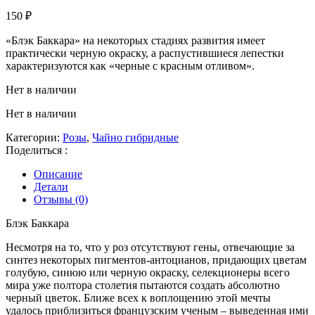
150
₽
«Блэк Баккара» на некоторых стадиях развития имеет
практически черную окраску, а распустившиеся лепестки
характеризуются как «черные с красным отливом».
Нет в наличии
Нет в наличии
Категории:
Розы
,
Чайно гибридные
Поделиться :
Описание
Детали
Отзывы (0)
Блэк Баккара
Несмотря на то, что у роз отсутствуют гены, отвечающие за
синтез некоторых пигментов-антоцианов, придающих цветам
голубую, синюю или черную окраску, селекционеры всего
мира уже полтора столетия пытаются создать абсолютно
черный цветок. Ближе всех к воплощению этой мечты
удалось приблизиться французским ученым – выведенная ими