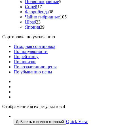
товара
5
Почвопокровные
5
17
товаров
Спрей
17
товаров
38
Флорибунда
38
товаров
105
Чайно гибридные
105
23
товаров
Шраб
23
товара
39
Япония
39
товаров
Сортировка по умолчанию
Исходная сортировка
По популярности
По рейтингу
По новизне
По возрастанию цены
По убыванию цены
Отображение всех результатов 4
Quick View
Добавить в список желаний