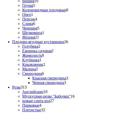
Вишня
10
Груша
5
Колоновидные плодовые
8
Орех
1
Персик
4
Слива
6
Черешня
5
Шелковица
1
Яблоня
21
Плодово-ягодные кустарники
26
Голубика
2
Ежевика садовая
2
Жимолость
9
Клубника
1
Крыжовник
2
Малина
2
Смородина
6
Красная смородина
3
Черная смородина
3
Розы
313
Английские
10
Мускусные-розы "Бабочки"
16
новые сорта роз
27
Парковые
4
Плетистые
32