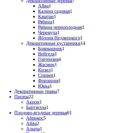
Декоративные деревья
7
Айва
1
Калина садовая
1
Каштан
1
Рябина
1
Рябина черноплодная
1
Черемуха
1
Яблоня Недзвецкого
1
Декоративные кустарники
14
Боярышник
1
Вейгела
1
Гортензия
4
Жасмин
1
Кизил
1
Спирея
1
Форзиция
1
Юкка
1
Декоративные травы
7
Пионы
22
Акрон
1
Бартзелла
1
Плодово-ягодные деревья
61
Абрикос
5
Айва
2
Алыча
1