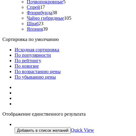
Почвопокровные
5
Спрей
17
Флорибунда
38
Чайно гибридные
105
Шраб
23
Япония
39
Сортировка по умолчанию
Исходная сортировка
По популярности
По рейтингу
По новизне
По возрастанию цены
По убыванию цены
Отображение единственного результата
Quick View
Добавить в список желаний