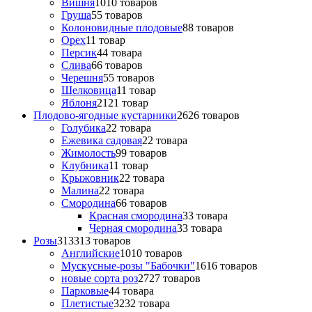
Вишня
10
10 товаров
Груша
5
5 товаров
Колоновидные плодовые
8
8 товаров
Орех
1
1 товар
Персик
4
4 товара
Слива
6
6 товаров
Черешня
5
5 товаров
Шелковица
1
1 товар
Яблоня
21
21 товар
Плодово-ягодные кустарники
26
26 товаров
Голубика
2
2 товара
Ежевика садовая
2
2 товара
Жимолость
9
9 товаров
Клубника
1
1 товар
Крыжовник
2
2 товара
Малина
2
2 товара
Смородина
6
6 товаров
Красная смородина
3
3 товара
Черная смородина
3
3 товара
Розы
313
313 товаров
Английские
10
10 товаров
Мускусные-розы "Бабочки"
16
16 товаров
новые сорта роз
27
27 товаров
Парковые
4
4 товара
Плетистые
32
32 товара