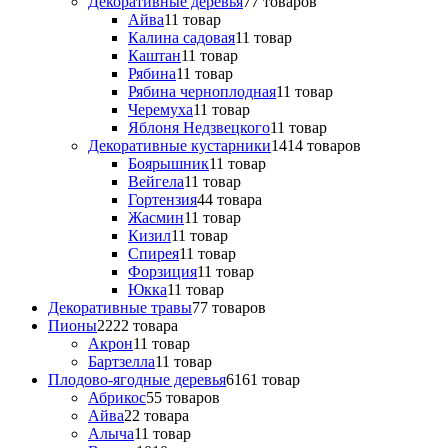
Декоративные деревья
7
7 товаров
Айва
1
1 товар
Калина садовая
1
1 товар
Каштан
1
1 товар
Рябина
1
1 товар
Рябина черноплодная
1
1 товар
Черемуха
1
1 товар
Яблоня Недзвецкого
1
1 товар
Декоративные кустарники
14
14 товаров
Боярышник
1
1 товар
Вейгела
1
1 товар
Гортензия
4
4 товара
Жасмин
1
1 товар
Кизил
1
1 товар
Спирея
1
1 товар
Форзиция
1
1 товар
Юкка
1
1 товар
Декоративные травы
7
7 товаров
Пионы
22
22 товара
Акрон
1
1 товар
Бартзелла
1
1 товар
Плодово-ягодные деревья
61
61 товар
Абрикос
5
5 товаров
Айва
2
2 товара
Алыча
1
1 товар